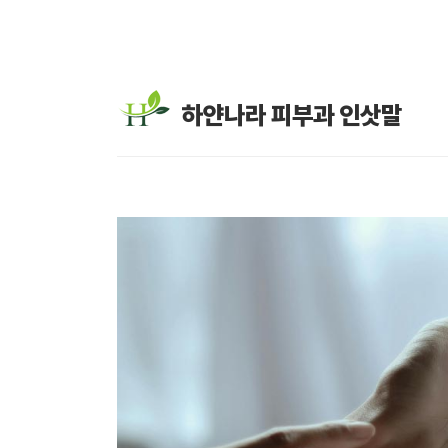
하얀나라 피부과 인삿말