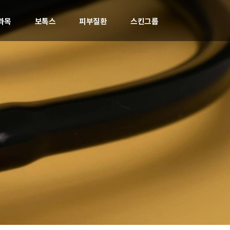
과목
보톡스
피부질환
스킨그룹