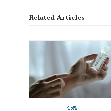
Related Articles
인삿말