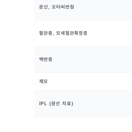
문신, 오타씨반점
혈관종, 모세혈관확장증
백반증
제모
IPL (광선 치료)