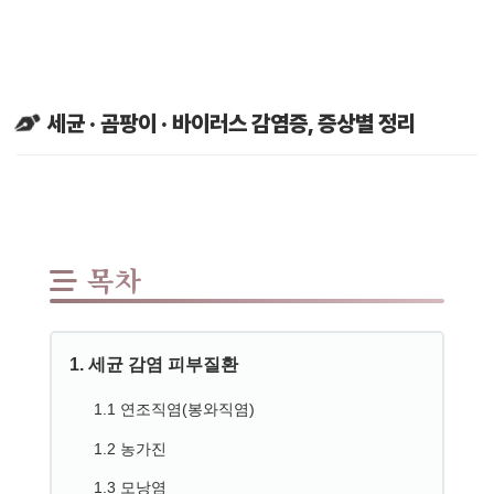
세균 · 곰팡이 · 바이러스 감염증, 증상별 정리
목차
1. 세균 감염 피부질환
1.1 연조직염(봉와직염)
1.2 농가진
1.3 모낭염