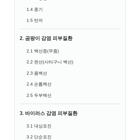
1.4 종기
1.5 탄저
2. 곰팡이 감염 피부질환
2.1 백선증(무좀)
2.2 완선(사타구니 백선)
2.3 몸백선
2.4 손톱백선
2.5 두부백선
3. 바이러스 감염 피부질환
3.1 대상포진
3.2 단순포진