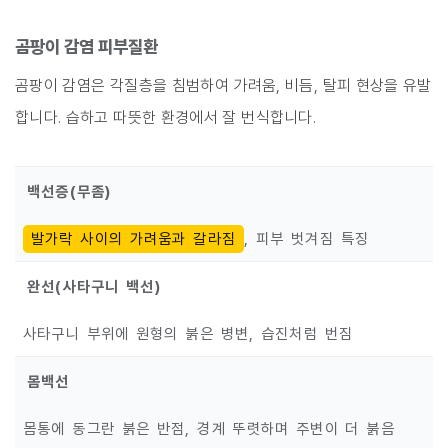
곰팡이 감염 피부질환
곰팡이 감염은 각질층을 침범하여 가려움, 비듬, 탈피 현상을 유발
합니다. 습하고 따뜻한 환경에서 잘 번식합니다.
백선증(무좀)
발가락 사이의 가려움과 갈라짐
, 피부 벗겨짐 특징
완선(사타구니 백선)
사타구니 부위에 원형의 붉은 병변, 습진처럼 번짐
몸백선
몸통에 동그란 붉은 반점, 경계 뚜렷하며 주변이 더 붉음