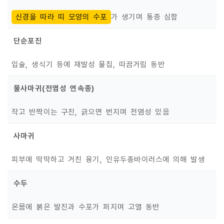
신경을 따라 띠 모양의 수포
가 생기며 통증 심함
단순포진
입술, 생식기 등에 재발성 물집, 따끔거림 동반
물사마귀(전염성 연속종)
작고 반짝이는 구진, 긁으면 번지며 전염성 있음
사마귀
피부에 딱딱하고 거친 융기, 인유두종바이러스에 의해 발생
수두
온몸에 붉은 발진과 수포가 퍼지며 고열 동반