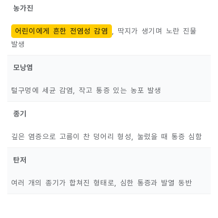
농가진
어린이에게 흔한 전염성 감염
, 딱지가 생기며 노란 진물
발생
모낭염
털구멍에 세균 감염, 작고 통증 있는 농포 발생
종기
깊은 염증으로 고름이 찬 덩어리 형성, 눌렀을 때 통증 심함
탄저
여러 개의 종기가 합쳐진 형태로, 심한 통증과 발열 동반