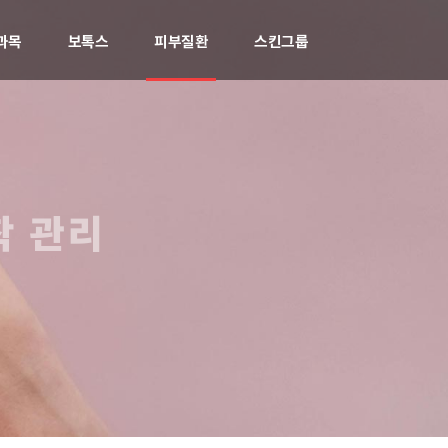
과목
보톡스
피부질환
스킨그룹
착 관리